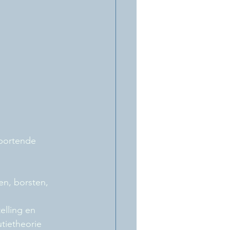
sportende 
en, borsten, 
lling en 
tietheorie 