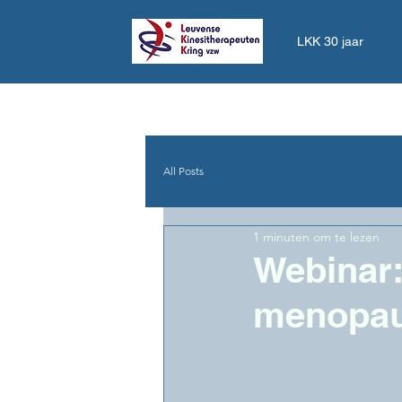
LKK 30 jaar
All Posts
1 minuten om te lezen
Webinar:
menopauz