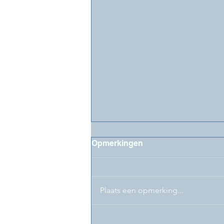
Opmerkingen
Plaats een opmerking...
LifeLongLearning@FaBeR-