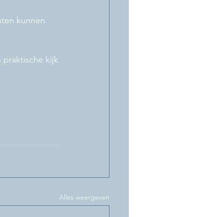
chten kunnen 
raktische kijk 
Alles weergeven