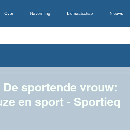
Over
Navorming
Lidmaatschap
Nieuws
 De sportende vrouw:
e en sport - Sportieq