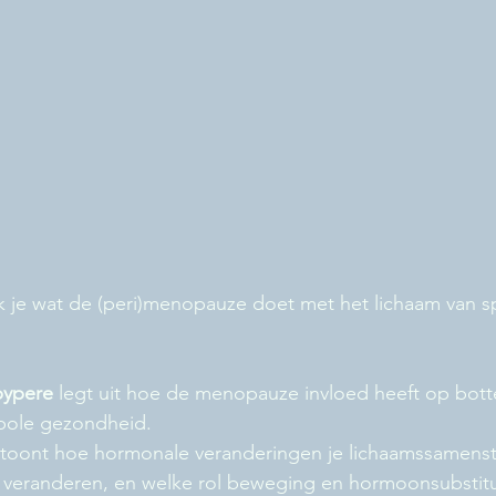
ek je wat de (peri)menopauze doet met het lichaam van 
pypere 
legt uit hoe de menopauze invloed heeft op bott
abole gezondheid.
toont hoe hormonale veranderingen je lichaamssamenste
d veranderen, en welke rol beweging en hormoonsubstitu