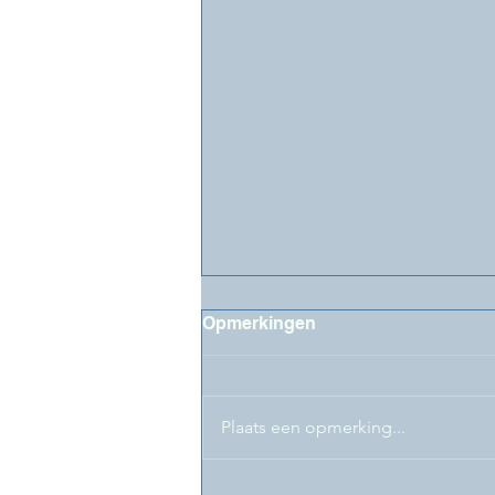
Opmerkingen
Plaats een opmerking...
LifeLongLearning@FaBeR-