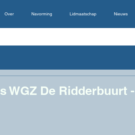
Over
Navorming
Lidmaatschap
Nieuws
s WGZ De Ridderbuurt -