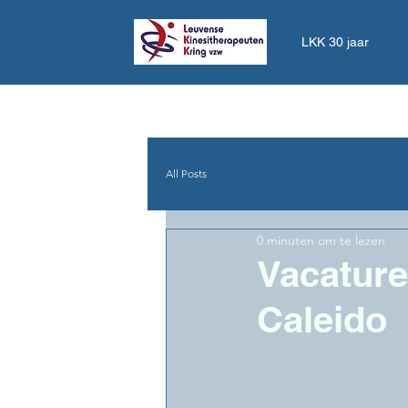
LKK 30 jaar
All Posts
0 minuten om te lezen
Vacature
Caleido