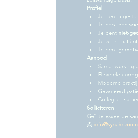
Profiel
Je bent afgestud
Je hebt een 
spe
Je bent 
niet-ge
Je werkt patiënt
Je bent gemotiv
Aanbod
Samenwerking 
Flexibele uurreg
Moderne prakti
Gevarieerd pati
Collegiale same
Solliciteren
Geïnteresseerde kan
📩 
info@synchroon.n