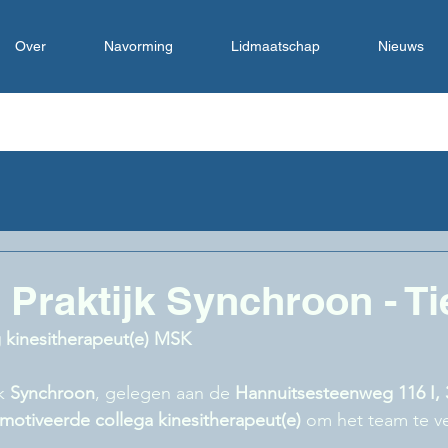
Over
Navorming
Lidmaatschap
Nieuws
 Praktijk Synchroon - T
g kinesitherapeut(e) MSK
k 
Synchroon
, gelegen aan de 
Hannuitsesteenweg 116 I, 
motiveerde collega kinesitherapeut(e)
 om het team te v