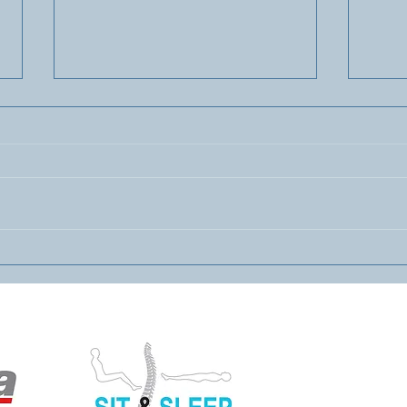
Vacature Kine Keerbergen
Dag 
3/9/