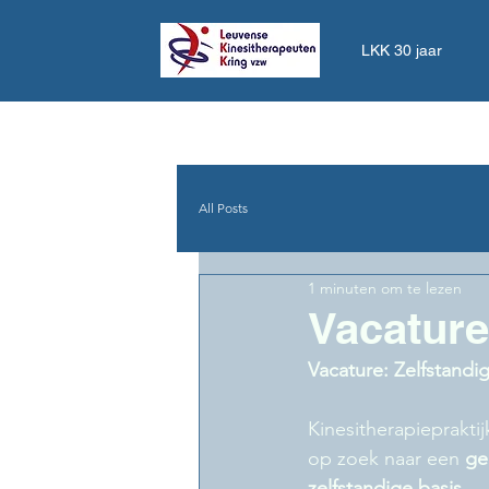
LKK 30 jaar
All Posts
1 minuten om te lezen
Vacature
Vacature: Zelfstandi
Kinesitherapiepraktij
op zoek naar een 
ge
zelfstandige basis
.