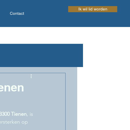
Ik wil lid worden
Contact
ienen
3300 Tienen
, is 
ersterken op 