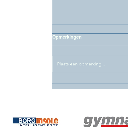
Opmerkingen
Plaats een opmerking...
LifeLongLearning@FaBeR-
Newsflash juni 2026