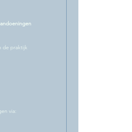
e aandoeningen
 de praktijk
en via: