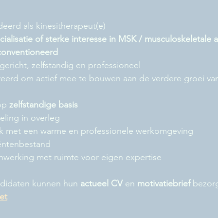
eerd als kinesitherapeut(e)
cialisatie of sterke interesse in MSK / musculoskeletal
conventioneerd
gericht, zelfstandig en professioneel
eerd om actief mee te bouwen aan de verdere groei van
op 
zelfstandige basis
eling in overleg
jk met een warme en professionele werkomgeving
ëntenbestand
nwerking met ruimte voor eigen expertise
didaten kunnen hun 
actueel CV
 en 
motivatiebrief
 bezorg
et