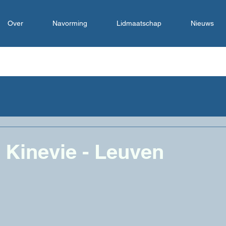
Over
Navorming
Lidmaatschap
Nieuws
 Kinevie - Leuven