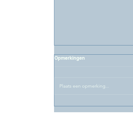
Opmerkingen
Plaats een opmerking...
LifeLongLearning@FaBeR-
Newsflash juni 2026