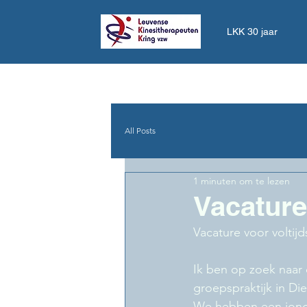
LKK 30 jaar
All Posts
1 minuten om te lezen
Vacature
Vacature voor voltij
Ik ben op zoek naar 
groepspraktijk in Die
We hebben een jonge