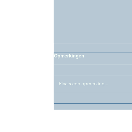
Opmerkingen
Plaats een opmerking...
LifeLongLearning@FaBeR-
Newsflash juni 2026