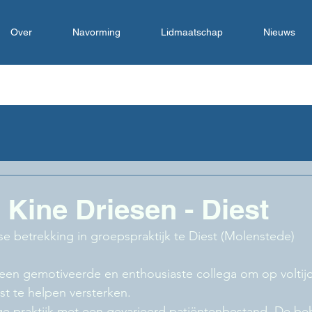
Over
Navorming
Lidmaatschap
Nieuws
 Kine Driesen - Diest
dse betrekking in groepspraktijk te Diest (Molenstede)
een gemotiveerde en enthousiaste collega om op voltijd
st te helpen versterken. 
 praktijk met een gevarieerd patiëntenbestand. De be