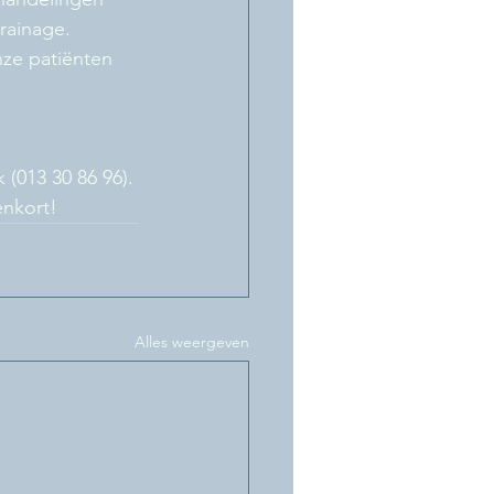
rainage. 
ze patiënten 
 
 (013 30 86 96). 
enkort!
Alles weergeven