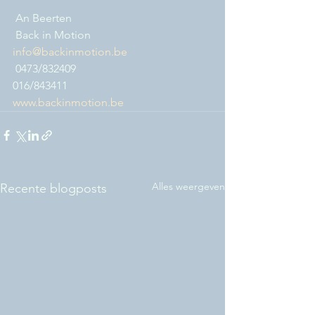
 An Beerten
 Back in Motion
info@backinmotion.be
 0473/832409
016/843411
www.backinmotion.be
Alles weergeven
Recente blogposts