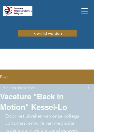
Ik wil lid worden
Post
1 minuten om te lezen
Vacature "Back in
Motion" Kessel-Lo
Door het uitvallen van onze collega 
Johannes, omwille van medische 
redenen, zijn wij dringend op zoek 