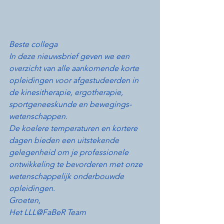
Beste collega
In deze nieuwsbrief geven we een 
overzicht van alle aankomende korte 
opleidingen voor afgestudeerden in 
de kinesitherapie, ergotherapie, 
sportgeneeskunde en bewegings-
wetenschappen.
De koelere temperaturen en kortere 
dagen bieden een uitstekende 
gelegenheid om je professionele 
ontwikkeling te bevorderen met onze 
wetenschappelijk onderbouwde 
opleidingen.
Groeten,
Het LLL@FaBeR Team