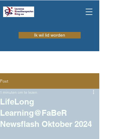
Ik wil lid worden
Post
1 minuten om te lezen
LifeLong
Learning@FaBeR
Newsflash Oktober 2024