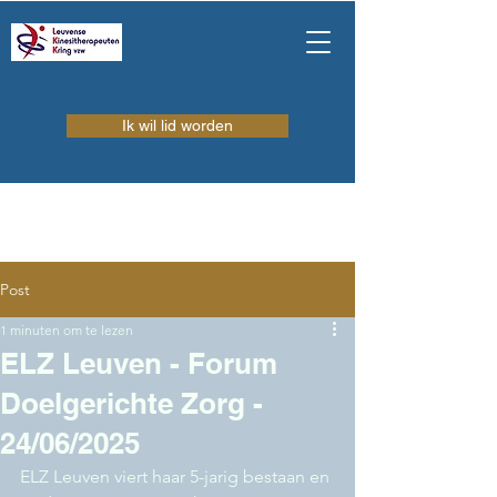
Ik wil lid worden
Post
1 minuten om te lezen
ELZ Leuven - Forum
Doelgerichte Zorg -
24/06/2025
ELZ Leuven viert haar 5-jarig bestaan en 